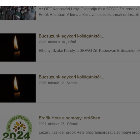
2025. március 13., Csütörtök
Az OEE Kaposvári Helyi Csoportja és a SEFAG Zrt. rendezés
Erdők Házában. A téma a klímaváltozás és annak erdészeti 
Búcsúzunk egykori kollégánktól...
2025. március 10., Hétfő
Elhunyt Szalai Károly, a SEFAG Zrt. Kaposvári Erdészeténe
Búcsúzunk egykori kollégánktól...
2025. február 12., Szerda
Erdők Hete a somogyi erdőben
2024. október 25., Péntek
Lezárult az idei Erdők Hete programsorozat a somogyi erdőb