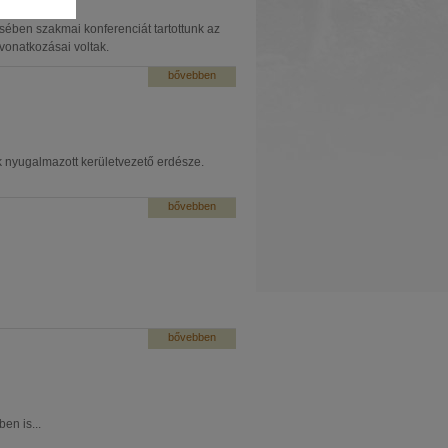
ében szakmai konferenciát tartottunk az
vonatkozásai voltak.
bővebben
k nyugalmazott kerületvezető erdésze.
bővebben
bővebben
en is...