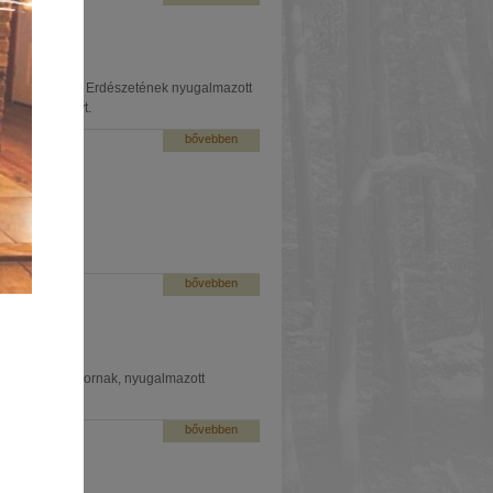
rt. Nagybajomi Erdészetének nyugalmazott
nséggel elhunyt.
bővebben
bővebben
ott Győrke Gábornak, nyugalmazott
bővebben