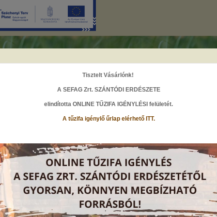
Tisztelt Vásárlónk!
A SEFAG Zrt. SZÁNTÓDI ERDÉSZETE
elindította ONLINE TŰZIFA IGÉNYLÉSI felületét
.
A
A
A
A tűzifa igénylő űrlap elérhető ITT.
HÍREK
őoldal
társaság
hírek
Online tűzifa igénylés a Szántódi Erdészetnél
2025. április 9., Szerda
A SEFAG Zrt. Szántódi Erdészeténél elindult az online tűzifa