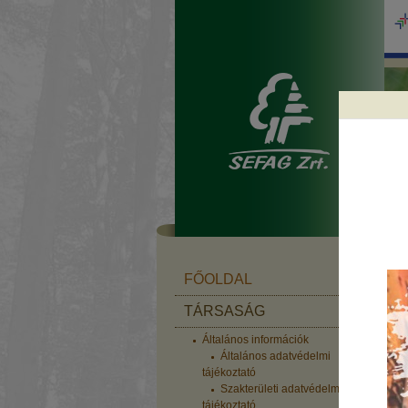
f
FŐOLDAL
TÁRSASÁG
Általános információk
Általános adatvédelmi
tájékoztató
Szakterületi adatvédelmi
tájékoztató