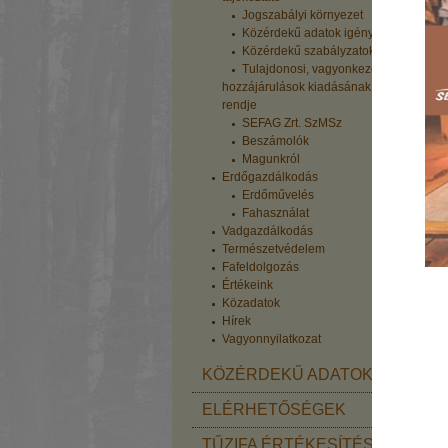
Jogszabályi környezet
Közérdekű adatok igénylése
Közérdekű szabályzatok
Tulajdonosi, vagyonkezelői
hozzájárulások kiadásának
rendje
SEFAG Zrt. SzMSz
Beszámolók
Magunkról
Erdőgazdálkodás
Erdőművelés
Fahasználat
Vadgazdálkodás
Természetvédelem
Fafeldolgozás
Értékeink
Közadatok
Hírek
Vagyonnyilatkozat
KÖZÉRDEKŰ ADATOK
ELÉRHETŐSÉGEK
TŰZIFA ÉRTÉKESÍTÉS