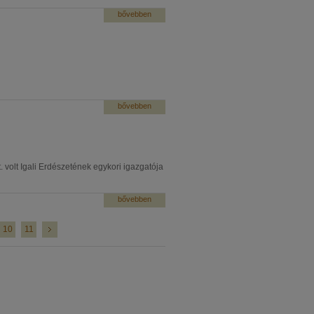
bővebben
bővebben
volt Igali Erdészetének egykori igazgatója
bővebben
10
11