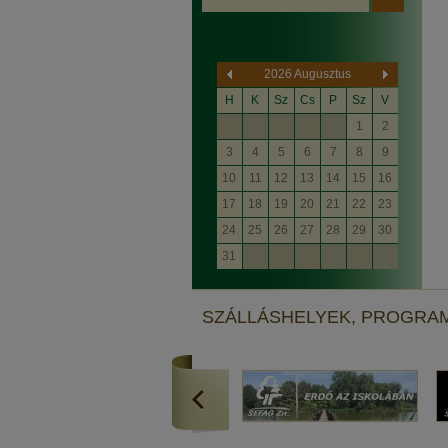
2026 Augusztus
H
K
Sz
Cs
P
Sz
V
27
28
29
30
31
1
2
3
4
5
6
7
8
9
10
11
12
13
14
15
16
17
18
19
20
21
22
23
24
25
26
27
28
29
30
31
1
2
3
4
5
6
SZÁLLÁSHELYEK, PROGRA