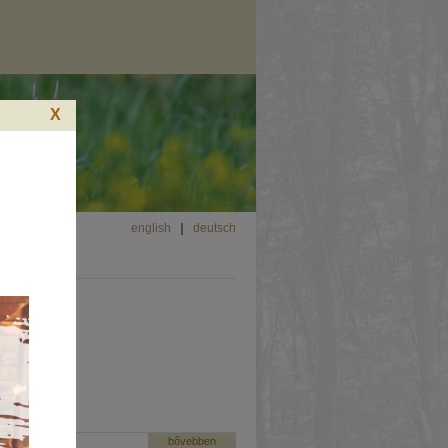
X
english
deutsch
 igénylés
bővebben