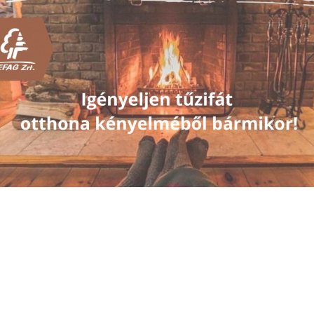
Búcsúzunk egykori kollégánktól...
2025. március 26., Szerda
Mély fájdalommal tudatjuk, hogy Bencze János, a SEFAG Z
kerületvezető erdésze életének 75. évében tragikus hirtele
Március 21. - Erdők Nemzetközi Napja
2025. március 21., Péntek
Miniszteri elismerés a SEFAG Zrt. munkatársának
2025. március 21., Péntek
Nagy István agrárminiszter miniszteri oklevelet adományoz
kollégánknak
Klímakonferencia a SEFAG Zrt.-nél