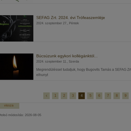
SEFAG Zrt. 2024. évi Trófeaszemléje
2024. szeptember 27., Péntek
Búcsúzunk egykori kollégánktól...
2024. szeptember 11., Szerda
Megrendüléssel tudatjuk, hogy Bugovits Tamás a SEFAG Zrt. 
elhunyt
1
2
3
4
5
6
7
8
9
vissza
tolsó módosítás: 2026-08-05