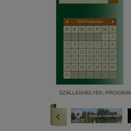
2026 Augusztus
H
K
Sz
Cs
P
Sz
V
27
28
29
30
31
1
2
3
4
5
6
7
8
9
10
11
12
13
14
15
16
17
18
19
20
21
22
23
24
25
26
27
28
29
30
31
1
2
3
4
5
6
SZÁLLÁSHELYEK, PROGRA