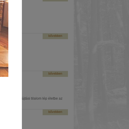
us 8-án!
bővebben
2026 (2)
bővebben
mételten tűzgyújtási tilalom lép életbe az
!
bővebben