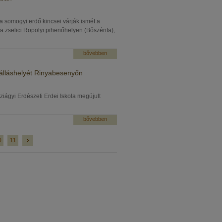
a somogyi erdő kincsei várják ismét a
 a zselici Ropolyi pihenőhelyen (Bőszénfa),
bővebben
szálláshelyét Rinyabesenyőn
iágyi Erdészeti Erdei Iskola megújult
bővebben
0
11