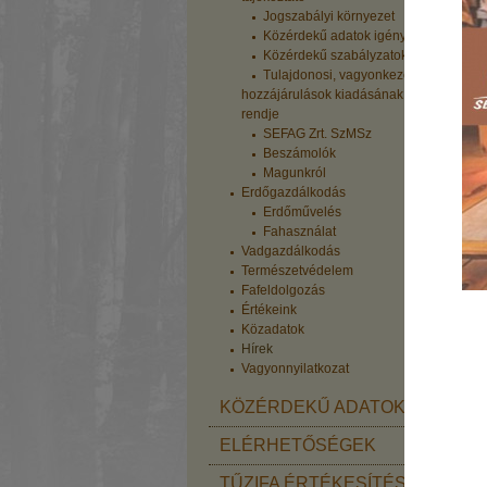
Jogszabályi környezet
Közérdekű adatok igénylése
Közérdekű szabályzatok
Tulajdonosi, vagyonkezelői
hozzájárulások kiadásának
rendje
SEFAG Zrt. SzMSz
Beszámolók
Magunkról
Erdőgazdálkodás
Erdőművelés
Fahasználat
Vadgazdálkodás
Természetvédelem
Fafeldolgozás
Értékeink
Közadatok
Hírek
Vagyonnyilatkozat
KÖZÉRDEKŰ ADATOK
ELÉRHETŐSÉGEK
TŰZIFA ÉRTÉKESÍTÉS