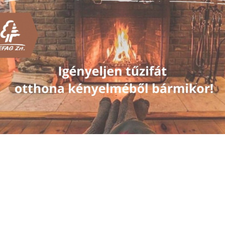
SEFAG Zrt. pénztárai zárva tartanak 2026. auguszt
2026. augusztus 4., Kedd
Ajánlattételi felhívás - földalatti gombák gyűjtése - 
2026. július 20., Hétfő
Ismét országos tűzgyújtási tilalom!
2026. június 25., Csütörtök
Felhívjuk az erdőjárók figyelmét, hogy 2026. június 25-től is
egész országra, ami vonatkozik a kijelölt tűzrakó helyekre is
Búcsúzunk egykori kollégánktól...
2026. június 12., Péntek