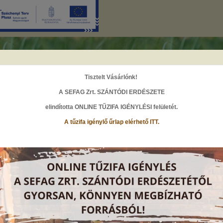
Tisztelt Vásárlónk!
A SEFAG Zrt. SZÁNTÓDI ERDÉSZETE
elindította ONLINE TŰZIFA IGÉNYLÉSI felületét
.
A
A
A
A tűzifa igénylő űrlap elérhető ITT.
HÍREK
őoldal
társaság
hírek
Munkatársat keresünk
2026. augusztus 4., Kedd
A SEFAG Zrt. Központja pénzügyi ügyintéző munkatársat ke