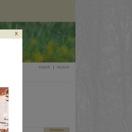
X
english
deutsch
res
bővebben