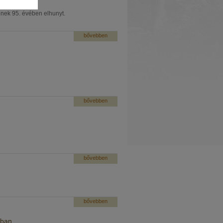
ének 95. évében elhunyt.
bővebben
bővebben
bővebben
bővebben
kban