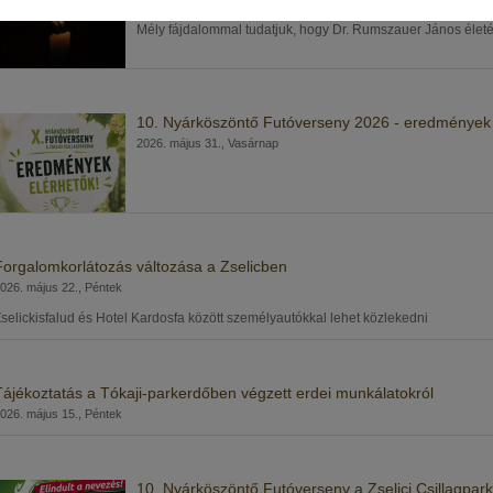
Mély fájdalommal tudatjuk, hogy Dr. Rumszauer János élet
10. Nyárköszöntő Futóverseny 2026 - eredmények
2026. május 31., Vasárnap
Forgalomkorlátozás változása a Zselicben
026. május 22., Péntek
selickisfalud és Hotel Kardosfa között személyautókkal lehet közlekedni
Tájékoztatás a Tókaji-parkerdőben végzett erdei munkálatokról
026. május 15., Péntek
10. Nyárköszöntő Futóverseny a Zselici Csillagpar