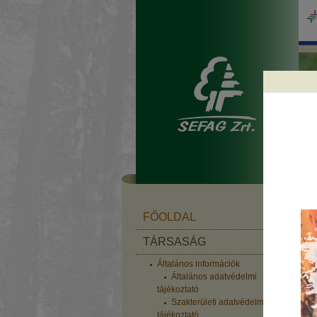
f
FŐOLDAL
TÁRSASÁG
Általános információk
Általános adatvédelmi
tájékoztató
Szakterületi adatvédelmi
tájékoztató