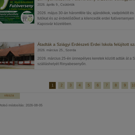
2026. április 9., Csütörtök
2026. május 30-án háromféle táv, ajándékok, vadpörkölt és 
futókat és az érdeklődőket a kilencedik erdei futóversenyen
Kaposvár közelében.
Átadták a Sziágyi Erdészeti Erdei Iskola felújított 
2026. március 25., Szerda
2026. március 25-én ünnepélyes keretek között adták át a Sz
szálláshelyét Rinyabesenyőn.
1
2
3
4
5
6
7
8
9
1
vissza
tolsó módosítás: 2026-08-05