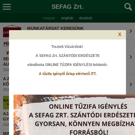
SEFAG Zrt.
magyar
english
deutsch
MUNKATÁRSAT KERESÜNK
2026. augusztus 4., Kedd
X
Tisztelt Vásárlónk!
A SEFAG Zrt. SZÁNTÓDI ERDÉSZETE
SEFAG ZRT. PÉNZTÁRAI ZÁRVA TARTANAK 2026.
AUGUSZTUS 8-ÁN!
elindította ONLINE TŰZIFA IGÉNYLÉSI felületét
.
2026. augusztus 4., Kedd
A tűzifa igénylő űrlap elérhető ITT.
A ZSELICI ERDŐ REJTETT KINCSE – A DUGÁS-KÚTI
KÖRTÚRA NYOMÁBAN
2026. július 29., Szerda
AJÁNLATTÉTELI FELHÍVÁS - FÖLDALATTI GOMBÁK
GYŰJTÉSE - 2026 (2)
2026. július 20., Hétfő
MINDEN FA ÉRTÉKES!