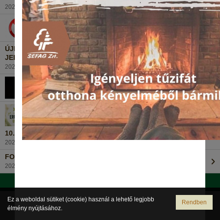
2026. július 13., Hétfő
ISMÉT ORSZÁGOS TŰZGYÚJTÁSI TILALOM!
2026. június 25., Csütörtök
ÚJKELETŰ ERDŐKÁROK TÖLGYES ERDEINKEBEN - A
JELENSÉG ÉS MEGOLDÁSOK
2026. június 19., Péntek
BÚCSÚZUNK EGYKORI KOLLÉGÁNKTÓL...
2026. június 12., Péntek
10. NYÁRKÖSZÖNTŐ FUTÓVERSENY 2026 - EREDMÉNYEK
2026. május 31., Vasárnap
FORGALOMKORLÁTOZÁS VÁLTOZÁSA A ZSELICBEN
2026. május 22., Péntek
Postafiók dolgozóknak
Váltás teljes verzióra
Ez a weboldal sütiket (cookie) használ a lehető legjobb
Rendben
élmény nyújtásához.