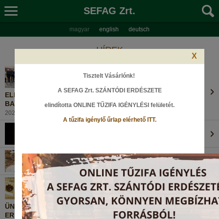
SEFAG Zrt.
magyar
english
deutsch
HÍREK
X
Tisztelt Vásárlónk!
A SEFAG Zrt. SZÁNTÓDI ERDÉSZETE
ELKÉSZÜLT A PÁLOS ZARÁNDOKÚT KÉT ÚJ ÚTVONALA
BALATONSZEMESEN
elindította ONLINE TŰZIFA IGÉNYLÉSI felületét
.
2026. január 22., Csütörtök
A tűzifa igénylő űrlap elérhető ITT.
BÚCSÚZUNK EGYKORI KOLLÉGÁNKTÓL...
2026. január 14., Szerda
ERDŐK HÁZA IDEIGLENES ZÁRÁSA
2025. november 26., Szerda
ÜNNEPI HANGULATBAN… – KÉZMŰVES DÉLUTÁN AZ
ERDŐK HÁZÁBAN