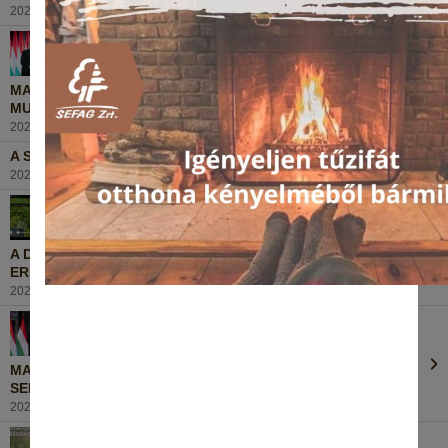
2025. november 13., Csütörtök
MAGAS RANGÚ KITŰNTETÉS A SEFAG ZRT. NYUGDÍJAS
MUNKATÁRSÁNAK...
2025. október 27., Hétfő
A SEFAG ZRT. 2025. ÉVI TRÓFEASZEMLÉJE
2025. szeptember 23., Kedd
A DRÓNTECHNOLÓGIA ÚJ DIMENZIÓKAT NYITOTT MEG
ERDEINK ÉS VADÁLLOMÁNYUNK VÉDELMÉBEN!
2025. augusztus 28., Csütörtök
MAGAS RANGÚ KITŰNTETÉS FEHÉR ISTVÁNNAK, A
SEFAG ZRT. VEZÉRIGAZGATÓJÁNAK
2025. augusztus 21., Csütörtök