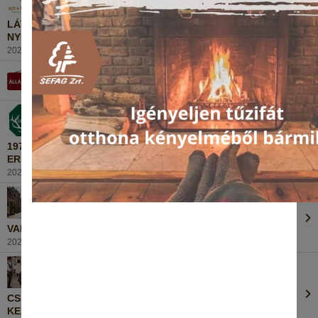
LÁTVÁNYOS KIÁLLÍTÁSOKKAL ÉS PROGRAMOKKAL
NYITJA MEG KAPUIT A VILÁGKIÁLLÍTÁS!
2021. szeptember 20., Hétfő
MUNKATÁRSAT KERESÜNK!
2021. szeptember 15., Szerda
1971-ES VADÁSZATI VILÁGKIÁLLÍTÁS RELIKVIÁI AZ
ERDŐK HÁZÁBAN
2021. szeptember 10., Péntek
VADÁSZOK ÉJSZAKÁJA KAPOSVÁR BELVÁROSÁBAN
2021. szeptember 10., Péntek
CSALÁDI NAP A ZSELICI ERDŐBEN A VILÁGKIÁLLÍTÁS
KERETÉBEN