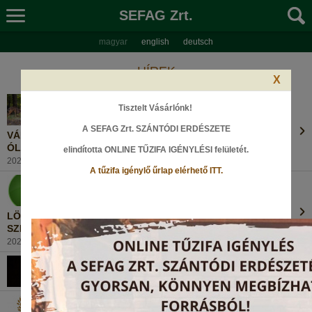
SEFAG Zrt.
magyar
english
deutsch
HÍREK
X
Tisztelt Vásárlónk!
A SEFAG Zrt. SZÁNTÓDI ERDÉSZETE
VÁROSLAKÓ RÓKÁKTÓL A BETILTOTT
ÓLOMLÖVEDÉKEKIG
elindította ONLINE TŰZIFA IGÉNYLÉSI felületét
.
2021. szeptember 29., Szerda
A tűzifa igénylő űrlap elérhető ITT.
LÖVÉSZVERSENY A TÓKAJI LŐTÉREN 2021.
SZEPTEMBER 25-ÉN
2021. szeptember 22., Szerda
BÚCSÚZUNK KOLLÉGÁNKTÓL
2021. szeptember 20., Hétfő