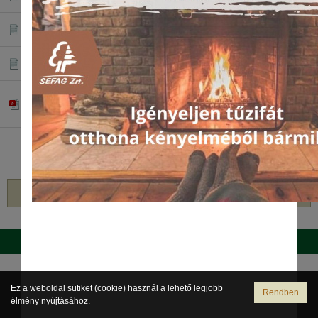
(zip) ~ 2,05 MB
2025-11 Tölgy licit
(zip) ~ 1,90 MB
2025-11 Eichen rundholz
(zip) ~ 2,11 MB
Földalatti gombák gyűjtése ajánlattételi felhívás 2.
számú módosítás
(pdf) ~ 234,46 kb
4
5
6
7
8
9
10
11
12
13
14
vissza
Postafiók dolgozóknak
Váltás teljes verzióra
Ez a weboldal sütiket (cookie) használ a lehető legjobb
Rendben
élmény nyújtásához.