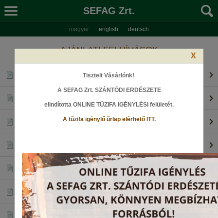
SEFAG Zrt.
magyar
english
deutsch
AJÁNLATI FELHÍVÁSOK
X
2025-08 Akác rönk licit
Tisztelt Vásárlónk!
(zip) ~ 1,90 MB
A SEFAG Zrt. SZÁNTÓDI ERDÉSZETE
2025-07 Akác rönk licit
(zip) ~ 1,92 MB
elindította ONLINE TŰZIFA IGÉNYLÉSI felületét
.
2025-06 Akác rönk licit
A tűzifa igénylő űrlap elérhető ITT.
(zip) ~ 1,89 MB
2025-05 Akác rönk licit
(zip) ~ 1,83 MB
2025-04 Akác rönk licit
(zip) ~ 1,89 MB
2025-12 Tölgy licit
(zip) ~ 1,89 MB
2025-12 Eichen rundholz