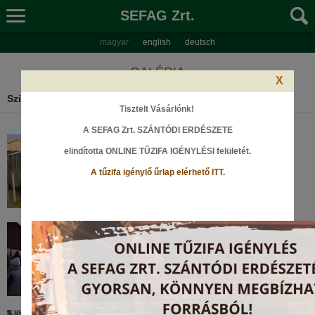
SEFAG Zrt.
magyar
english
deutsch
GALÉRIA
X
Szilveszteri Különvonat 2013
Tisztelt Vásárlónk!
A SEFAG Zrt. SZÁNTÓDI ERDÉSZETE
elindította ONLINE TŰZIFA IGÉNYLÉSI felületét
.
A tűzifa igénylő űrlap elérhető ITT.