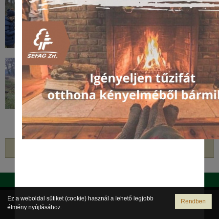
vissza
Postafiók dolgozóknak
Váltás teljes verzióra
Ez a weboldal sütiket (cookie) használ a lehető legjobb
Rendben
élmény nyújtásához.