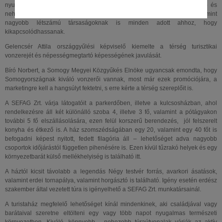
nyugalmas természeti környezetben. Ezen kívül a környéken könnyebb és
nehezebb túraútvonalak is várják az aktív turizmust kedvelőket, valamint
nagyobb létszámú társaságoknak is minden adott ahhoz, hogy
kikapcsolódhassanak.
Gelencsér Attila országgyűlési képviselő kiemelte a térség turisztikai
vonzerejét és népességmegtartó képességének javulását.
Bíró Norbert, a Somogy Megyei Közgyűkés Elnöke ugyancsak emondta, hogy
Somogyországnak kiváló vonzerői vannak, most már ezek promóciójára, a
marketingre kell a hangsúlyt fektetni, s erre kérte a térség szereplőit is.
A SEFAG Zrt. várja látogatóit a parkerdőben, illetve a kulcsosházban, ahol
rendelkezésre áll két különálló szoba 4, illetve 3 fő, valamint a pótágyakon
további 5 fő elszállásolására, ezen felül korszerű berendezés, jól felszerelt
konyha és étkező is. A ház szomszédságában egy 20, valamint egy 40 főt is
befogadni képest nyitott, fedett filagória áll – lehetőséget adva nagyobb
csoportok időjárástól független pihenésére is. Ezen kívül tűzrakó helyek és egy
környezetbarát külső mellékhelyiség is található itt.
A háztól kicsit távolabb a legendás Négy testvér forrás, avarkori ásatások,
valamint erdei tornapálya, valamint horgásztó is található. Igény esetén erdész
szakember által vezetett túra is igényelhető a SEFAG Zrt. munkatársainál.
A turistaház megfelelő lehetőséget kínál mindenkinek, aki családjával vagy
barátaival szeretne eltölteni egy vagy több napot nyugalmas természeti