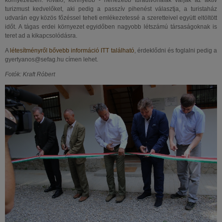
környezetben. Kiváló, könnyebb - nehezebb túraútvonalak várják az aktív
turizmust kedvelőket, aki pedig a passzív pihenést választja, a turistaház
udvarán egy közös főzéssel teheti emlékezetessé a szeretteivel együtt eltöltött
időt. A tágas erdei környezet egyidőben nagyobb létszámú társaságoknak is
teret ad a kikapcsolódásra.
A
létesítményről bővebb információ ITT található
, érdeklődni és foglalni pedig a
gyertyanos@sefag.hu címen lehet.
Fotók: Kraft Róbert