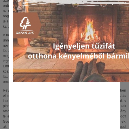
Szentpéteri Sándor elmondta: "...a térség agráriumának szerves része az
erdőgazdálkodás hagyománya, ez abból is látszik, hogy a magán gazdálkodók
az északkeleti megyék után itt telepítik a legtöbb új erdőt. Rámutatott arra is,
hogy ezzel nemcsak a saját gazdálkodásukat teszik stabilabbá, hanem
jelentősen hozzájárulnak az ország környezeti állapotának javulásához, a
karbonsemlegességi célok eléréséhez..."
A helyettes államtitkár felhívta a figyelmet arra is, hogy az 50 éves jubileumát
ünneplő SEFAG Zrt. is jelentősen kiveszi a részét a fával borított területek
növeléséből, hiszen az elmúlt években több mint 100 hektár új erdőt hozott
létre, többek között a kormány Természet- és Klímavédelmi Akciótervében
meghirdetett vállalás keretében, aminek értelmében a következő tíz évben
legalább 10-10 fát ültetnek az adott évben születendő gyermekek után.
Emlékeztetett, az erdőgazdaság ökoturisztikai fejlesztési programjának
köszönhetően az elmúlt évtizedben megnőtt a térség vonzereje és
látogatottsága. A Kaposvár melletti Gyertyánosi parkerdő is évente több tízezer
ember számára nyújt egészséges kikapcsolódási lehetőséget.
Révész Máriusz Aktív Magyarországért felelős kormánybiztos köszöntőjében
elmondta, hogy a magyar társadalomban nagyon jelentős elmozdulás
tapasztalható a szabadidő-eltöltés területén: egyre nagyobb az igény az aktív
pihenés iránt. Kiemelte, az idei nyári szezonra a felújított turistaházak
átadásának dömpingje várható, jelenleg körülbelül negyven létesítmény
fejlesztése zajlik. A korménybiztos hangsúlyozta, hogy a most átadott
Gyertyánosi Gyöngyvirág Kulcsosház kiváló lehetőséget kínál mindenkinek,
aki családjával vagy barátaival szeretne eltölteni egy vagy több napot