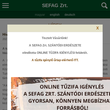
SEFAG Zrt.
magyar
english
deutsch
HÍREK
X
Hivatalosan is átadták a Gyertyánosi Kulcsosházat
Tisztelt Vásárlónk!
2021. július 6., Kedd
A SEFAG Zrt. SZÁNTÓDI ERDÉSZETE
A turisták körében méltán népszerű kaposvári Gyertyánosi Kulcsosház
elindította ONLINE TŰZIFA IGÉNYLÉSI felületét
.
hivatalosan is átadásra került a nagyközönség számára.
A tűzifa igénylő űrlap elérhető ITT.
A házigazda SEFAG Zrt. vezérigazgatója Fehér István köszöntőjében
elmondta, hogy a szállást és környezetét az Aktív- és Ökoturisztikai Fejlesztési
Központ Nonprofit Kft. (AÖFK) közreműködésével a Téry Ödön Nemzeti
Turistaház-fejlesztési Program keretében kapott 21,5 millió forintos
támogatásból korszerűsítették.
"A klímaváltozás hatására a természetesnél gyorsabban változnak a környezeti
viszonyok, így a szakemberek erdőnevelő munkája, aktív segítsége kell ahhoz,
hogy az erdők alkalmazkodni tudjanak, és fennmaradhassanak – emelte ki az
Agrárminisztérium erdőkért felelős helyettes államtitkára, a SEFAG Zrt.
kezelésében lévő Gyertyánosi Gyöngyvirág Kulcsosház átadásán.