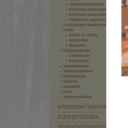
Jogszabályi környezet
k
Közérdekű adatok igénylése
t
Közérdekű szabályzatok
c
Tulajdonosi, vagyonkezelői
A
hozzájárulások kiadásának
rendje
S
SEFAG Zrt. SzMSz
A
Beszámolók
a
Magunkról
A
Erdőgazdálkodás
Erdőművelés
i
Fahasználat
T
Vadgazdálkodás
A
Természetvédelem
e
Fafeldolgozás
A
Értékeink
v
Közadatok
M
Hírek
a
Vagyonnyilatkozat
a
"
KÖZÉRDEKŰ ADATOK
p
S
ELÉRHETŐSÉGEK
H
TŰZIFA ÉRTÉKESÍTÉS