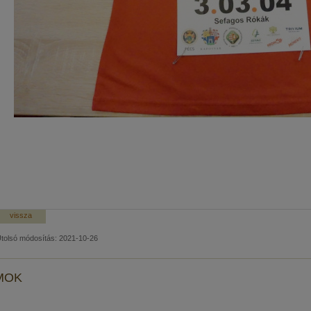
vissza
tolsó módosítás: 2021-10-26
MOK