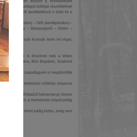
versenyen, idén először a munkahelyek
km), ezt 11 fő sefagos kolléga részvételével
ja többek között sporttalálkozó a futás és a
erét (kerékpárúton) – Orfű (kerékpárúton) –
anyaszentgyörgy – Baranyajenő – Gödre –
haladva Kaposvár Kossuth terén ért véget,
:
repét, ezúton is köszönet neki a lelkes
ta, Veréb Krisztina, Bíró Boglárka, Szabóné
gzett, de több csapattagunk is megdöntötte
n, egészséges életmódot előtérbe helyezve
knak a jövő évi Rókaűző futóversenyt, hiszen
t, összekovácsol, a munkahelyi csapat pedig
y képes rá, nem lehet addig biztos, amíg nem