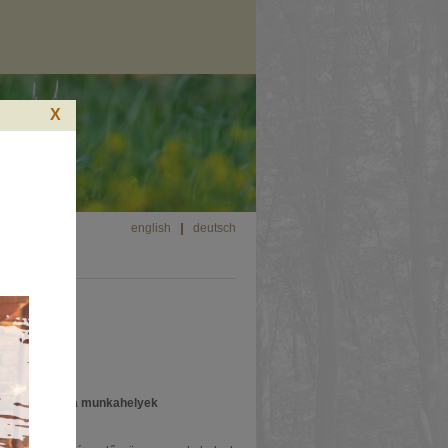
X
english
deutsch
rsenyen. Idén a munkahelyek