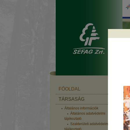
f
FŐOLDAL
TÁRSASÁG
Általános információk
2
Általános adatvédelmi
H
tájékoztató
k
Szakterületi adatvédelmi
tájékoztató