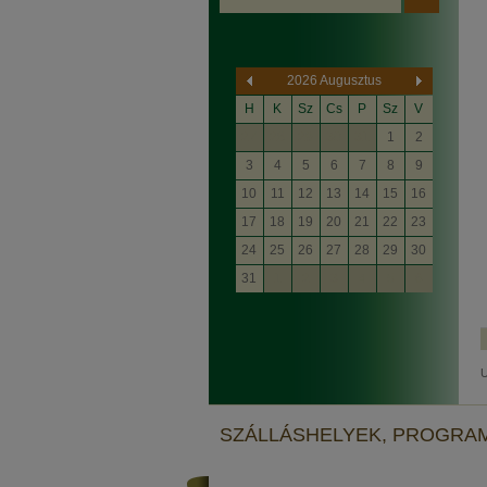
2026 Augusztus
H
K
Sz
Cs
P
Sz
V
27
28
29
30
31
1
2
3
4
5
6
7
8
9
10
11
12
13
14
15
16
17
18
19
20
21
22
23
24
25
26
27
28
29
30
31
1
2
3
4
5
6
U
SZÁLLÁSHELYEK, PROGRA