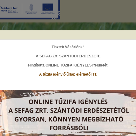
Tisztelt Vásárlónk!
A SEFAG Zrt. SZÁNTÓDI ERDÉSZETE
elindította ONLINE TŰZIFA IGÉNYLÉSI felületét
.
A
A
A
A tűzifa igénylő űrlap elérhető ITT.
HÍREK
őoldal
társaság
hírek
Idén is megfutottuk! - PTE Rókaűzők 2021
021. október 26., Kedd
osszú évek óta vesz részt a SEFAG Zrt. futócsapata a PTE - Rókaűzők futóve
ategóriájában 2. helyezést értünk el!