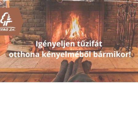
A Pécsi Tudományegyetem által támogatott, csapatok nevezését váró futó 
ategóriában vett részt a SEFAG Zrt. lelkes csapata. A táv dupla maraton (kb. 84,6 
ettük meg, 2,6 km és 13,0 km közötti részszakaszokra osztott távon. A verseny cél
sapatösszetartás jegyében.
 versenyre 2021. október 23-án, szombaton, került sor, a Pécs (48-as tér) – Remet
Abaliget – Hetvehely – Görgymajor (Mecseki Erdészet útján) – Tormás – Bar
zentbalázs – Sántos – Kaposvár (újraindítás és cél a Kossuth téren) útvonalon.
 Pécsről induló futam a Mecsek meredek dombjain keresztül, Somogy lankáin át
hol az eredményhirdetésre is sor került.
 munkahelyi kategóriába három csapat jelentkezett be, köztük mi is. A csapat tagjai
Freller Mónika - aki immár ötödik alkalommal vállalta magára a szervező sze
nvitálásokért és biztatásokért -, Kiss Zita, Szabóné Juhász Veronika, Mihály Bet
amás Mária, Varga Gyula, Szabó József, Nagy Mátyás, Fülöp Tamás.
 lelkes és kitartó csapatunk végül a Mecsekerdő Zrt. mögött a második helyen vé
gyéni rekordját, illetve Varga Gyula a két leghosszabb távot teljesítette!
 csapatépítést is elősegítő futóverseny jó szervezésben, kellemes környezetbe
alósult meg.
i, akik részt vettünk a versenyen, csak ajánlani tudjuk versenyszellemű kollégáin
 futás, mint sport egészséges, kitartásra nevel, csapatban pedig még inkább erősí
 céghez való lojalitást erősíti.
Az embernek úgy kell megtanulnia egy dolgot, hogy csinálja - mert bár hiheti, hog
róbálkozott vele."
zophoklész (Kr.e.496-406), görög drámaíró
ajrá SEFAG! Gratulálunk a csapattagoknak!