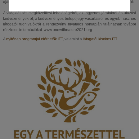
ajándékboltokban kizárólag érintéses bankkártyával tudnak fizetni a látogatók.
A világkiállítás megközelítési lehetőségeiről, az ingyenes járatokról és utazási
kedvezményekről, a kedvezményes belépőjegy-vásárlásról és egyéb hasznos
látogatói tudnivalókról a rendezvény hivatalos honlapján találhatnak további
részletes információkat: www.onewithnature2021.org
A
nyitónap programjai elérhetők ITT
, valamint a
látogatói kisokos ITT
.