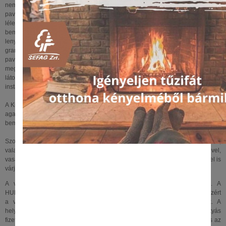
nemzetközi szervezetek látványos standjait tekinthetik meg a látogatók, a H
pavilonban pedig megnyílik a magyar vadászati kultúra évszázadait bemutató,
lélegzetelállító Központi Magyar Kiállítás. A C pavilonban interaktív innovációs
bemutatók, a D pavilonban a hal, a víz és az ember kapcsolatát bemutató
lenyűgöző installációk és óriásakváriumok, a G pavilonban pedig egy
grandiózus trófeakiállítás és csodálatos diorámák várják az érdeklődőket. Az F
pavilonban egy magával ragadó kalandösvényen áthaladva, interaktív
megoldások által ismerhetjük meg a hagyományos vadászati módokat. A
látogatók megcsodálhatják Szőke Gábor Miklós világkiállításra készült művészi
installációit is, köztük a monumentális, hullajtott agancsokból épített Totemet.
A Kincsem Park ad otthont a látványos programot ígérő lovasgálának, emellett
agarász- és solymászbemutatót, valamint elöltöltő fegyveres és vadászíjász-
bemutatót is láthatnak az érdeklődők.
Szombaton egyebek mellett vadász talk show-val, Hungarikum Gálakoncerttel,
valamint a világkiállítás hivatalos dalát is előadó Kerekes Band fellépésével,
vasárnap pedig a Nemzeti Vadászkürt Bajnoksággal és világzenei koncerttel is
várjuk a HUNGEXPO-ra látogatókat.
A világkiállítás programjai védettségi kártya nélkül is látogathatóak. A
HUNGEXPO-ra vezető Albertirsai út az autós forgalom előtt le lesz zárva, ezért
a világkiállítás megközelítéséhez a közösségi közlekedést javasoljuk. A
helyszínen megvásárolható a belépőjegy készpénzes és a bankkártyás
fizetéssel is, azonban a Hungexpo területén a vendéglátó egységekben és az