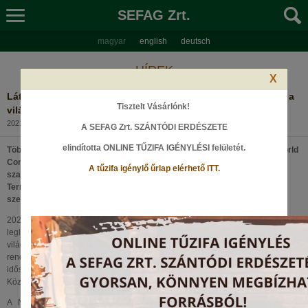
SEFAG Zrt.
magyar
english
deutsch
HÍREK
X
Látványos kiállításokkal és programokkal nyitja meg kapuit a
Tisztelt Vásárlónk!
világkiállítás!
2021. szeptember 20., Hétfő
A SEFAG Zrt. SZÁNTÓDI ERDÉSZETE
elindította ONLINE TŰZIFA IGÉNYLÉSI felületét
.
Többek között kutyás- és lovasbemutatókkal, óriásakváriumokkal, a World
Conservation Forum megnyitójával, koncertekkel, valamint számos
A tűzifa igénylő űrlap elérhető ITT.
szakmai és szórakoztató programmal várják az érdeklődőket az „Egy a
Természettel” Vadászati és Természeti Világkiállítás nyitóhétvégéjén,
szeptember 25-én és 26-án a budapesti HUNGEXPO-n.
2021. szeptember 25-én megnyitja kapuit a 2021-es év legnagyobb és
leglátványosabb természeti kiállítása. Az 1971-es budapesti vadászati
világkiállítás 50. évfordulójának emléket állító, nagyszabású
rendezvénysorozat központi helyszíne a főváros szívében található, az elmúlt
időszakban teljesen megújult HUNGEXPO Budapest Kongresszusi és Kiállítási
Központ lesz.
A Nemzetközi Csarnokban a világ minden tájáról érkező országok és