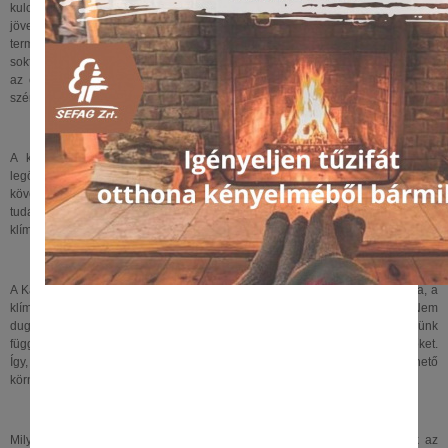
kulcsfontosságú szerepét ünnepli. Amellett, hogy élelmet, üzemanyagot,
jövedelmet és foglalkoztatást biztosítanak, az erdők támogatják a talaj
termékenységét, védik a vízkészleteket, és élőhelyeket kínálnak a biológiai
sokféleség számára, beleértve a létfontosságú beporzókat. Elengedhetetlenek
az erdőtől függő közösségek, különösen az őslakos népek túléléséhez, és
szén tárolásával hozzájárulnak az éghajlatváltozás mérsékléséhez.
A klímaváltozás korunk egyik legnagyobb környezeti kihívását jelenti. A
legösszetettebb földi életközösségnek számító erdőségek a klímaváltozás
következményeként nemcsak jelentős változásokon mennek keresztül, hanem
tudatos tevékenységgel, odafigyeléssel fenntartható eszközt jelentenek a
klímaváltozás káros hatásainak mérséklésében is.
A Kárpát-medence élővilága különösen érzékeny a környezeti változásokra, a
klímaváltozás hatásai a hazai erdőkben már napjainkban is érezhetők. Nem
dughatjuk homokba a fejünket, mert mindezek nem rajtunk kívül álló, tőlünk
független folyamatok: napi életvitelünkkel befolyásoljuk, befolyásolhatjuk őket.
Így, ha okosan sáfárkodunk a környezeti örökségünkkel, akkor élhető
környezetet hagyhatunk örökül utódaink számára.
Milyen jelei vannak a változásoknak a magyar erdőkben? Mivel tudják az