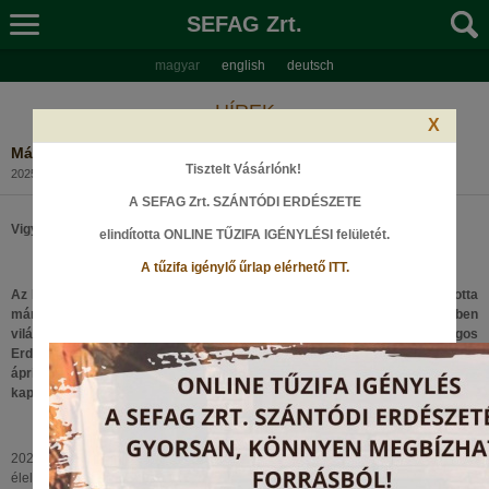
SEFAG Zrt.
magyar
english
deutsch
HÍREK
X
Március 21. - Erdők Nemzetközi Napja
Tisztelt Vásárlónk!
2025. március 21., Péntek
A SEFAG Zrt. SZÁNTÓDI ERDÉSZETE
Vigyázzunk közösen erdeinkre!
elindította ONLINE TŰZIFA IGÉNYLÉSI felületét
.
A tűzifa igénylő űrlap elérhető ITT.
Az ENSZ Közgyűlése 2013-ban az Erdők Nemzetközi Napjává nyilvánította
március 21-ét abból a célból, hogy ettől az évtől kezdődően minden évben
világszerte megemlékezzünk az erdők és fák jelentőségéről. Az Országos
Erdészeti Egyesület 2025. március 21., azaz az Erdők Világnapja, és 2025.
április 22., azaz a Föld Napja között is az erdők és a klímaváltozás
kapcsolatára hívja fel a figyelmet.
2025-ben az erdők és az élelmiszerek a nap témája, amely az erdők
élelmezésbiztonságban, táplálkozásban és megélhetésben betöltött