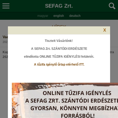
SEFAG Zrt.
magyar
english
deutsch
HÍREK
X
Vadászok éjszakája Kaposvár belvárosában
Tisztelt Vásárlónk!
2021. szeptember 10., Péntek
A SEFAG Zrt. SZÁNTÓDI ERDÉSZETE
Kaposvár belvárosában kerül sor a Vadászok éjszakája programsorozatra
elindította ONLINE TŰZIFA IGÉNYLÉSI felületét
.
2021. szeptember 18. napján
A tűzifa igénylő űrlap elérhető ITT.