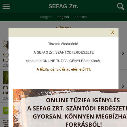
SEFAG Zrt.
magyar
english
deutsch
HÍREK
X
Tisztelt Vásárlónk!
A SEFAG Zrt. SZÁNTÓDI ERDÉSZETE
SEFAGOS SIKER A NEMZETKÖZI VADGASZTRONÓMIAI
FESZTIVÁLON
elindította ONLINE TŰZIFA IGÉNYLÉSI felületét
.
2024. szeptember 9., Hétfő
A tűzifa igénylő űrlap elérhető ITT.
ERDŐTERÜLETEINK ALAKULÁSA A FAKITERMELÉS
HATÁSÁRA...
2024. augusztus 29., Csütörtök
MEGHOSSZABBÍTOTT FUVARDÍJ AKCIÓ!
2024. augusztus 26., Hétfő