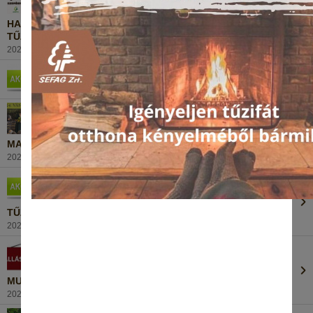
HA FŰTÉS, AKKOR TŰZIFA – MIÉRT JOBB VÁLASZTÁS A
TŰZIFA A GÁZZAL SZEMBEN?
2024. augusztus 21., Szerda
ÚJABB TŰZIFA AKCIÓ A SEFAG ZRT.-NÉL!
2024. július 14., Vasárnap
MAGAS RANGÚ KITÜNTETÉS KOLLÉGÁNKNAK
2024. július 5., Péntek
TŰZIFA HÁZHOZ SZÁLLÍTÁSI AKCIÓ A SEFAG ZRT.-NÉL
2024. június 18., Kedd
MUNKATÁRSAT KERESÜNK SZAKÁCS POZÍCIÓBA
2024. június 3., Hétfő