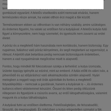
mozgás oldja a feszültséget, a szorongást, és egészséges teret ad a
természetes ösztönöknek. Az erdő mindenkié – a futóé, a kutyáé, a vadé, a
gombászé egyaránt. A felelős viselkedés ezért nemcsak elvárás, hanem
természetes része annak, ha valaki otthon érzi magát a fák között.
Természetesen ebben az otthonban is van néhány szabály, amire szükséges
és érdemes figyelni, ha valaki az erdőben fut a kutyájával. A felelős kutyás futó
figyel a környezetére, nem hagy szemetet, és igyekszik nem zavarni az erdei
életet.
A póráz és a megfelelő hám használata nem korlátozás, hanem biztonság. Egy
rugalmas, futáshoz való póráz kényelmes, és segít megtartani az egyensúlyt, a
ritmust. A kijelölt utak betartása pedig nemcsak biztonságunk érdekében,
hanem a vad nyugalmának megőrzése miatt is alapvető.
Fontos, hogy mindkét fél fokozatosan szokja a terhelést: a kutya izomzata,
ízületei éppúgy igénylik az edzést, mint az emberé. A futás előtti és utáni ivás, a
pihenőidő és az időjáráshoz való alkalmazkodás szintén alapvető. Nyári
melegben a reggeli vagy esti órák ajánlottak és fontos a megfelelő
folyadékpótlás – nemcsak a gazdának, hanem a kutyának is –, és érdemes
kullancs elleni védelemmel készülni. Ősszel és télen pedig öltözzünk
rétegesen és figyeljünk a csúszós avarra, az erdő látogathatóságára, valamint
magunk és a kutya láthatóságára.
A kutyával futni az erdőben életforma. Felelősségteljes, de felszabadító;
fárasztó, de megnyugtató. És miközben a kutya elégedetten szimatol a fák