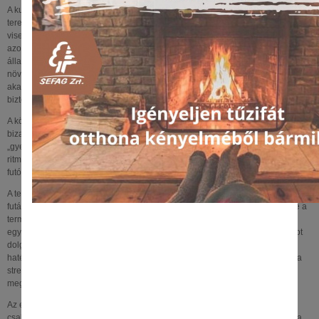
A kutyák számára a futás mentális levezetés is. A rendszeres, változatos
terepen végzett mozgás javítja az izmok és ízületek állapotát, és csökkenti a
viselkedési problémák esélyét, amelyeket a mozgáshiány okoz. Nem mindegy
azonban, milyen kutya indul el velünk: a kor, a testfelépítés és az egészségi
állapot határozza meg, mennyi és milyen intenzitású mozgás javasolt. Fiatal,
növésben lévő kutyával még nem tanácsos hosszabb távokat futni. Ha biztosra
akarunk menni, nem árt az állatorvossal is megbeszélni, milyen terhelést bír
biztonságosan a kutya.
A közös mozgás élménye erősíti a kutya és az ember közti kapcsolatot. A
bizalom a mozdulatokban születik meg: a póráz enyhe feszülése, egy halk
„gyere”, egy visszapillantás. A futás alatt nincs szükség hosszú parancsokra – a
ritmus maga a párbeszéd. Ez a csendes együttműködés az, amit sok kutyás
futó a legnagyobb ajándéknak tart.
A természetben végzett mozgás hatása ma már kutatásokkal is igazolt tény. A
futás jól ismert módja a szív- és érrendszeri állóképesség fejlesztésének, de a
természetben végzett mozgás számos más előnnyel jár. A fák között futni
egyszerre fizikai és mentális felüdülés: a változó terep egy időben több izmot
dolgoztat meg, miközben az agy pihen, a mentális regeneráció pedig
hatékonyabb, mert a természetes környezet csökkenti a vérnyomást, illetve a
stressz-szintet és segíti a koncentrációt. A futók pulzusa hamarabb
megnyugszik.
Az erdő színei, illatai és hangjai mind hozzájárulnak ahhoz, hogy a futás ne
csak sport, hanem lelki pihenés is legyen. Kutyáknál ez ugyanígy működik: a