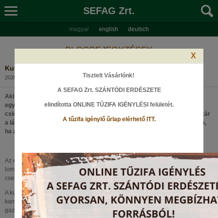
SEFAG Zrt.
magyar
english
deutsch
BLOGBEJEGYZÉSEK
X
Kutyával az erdei ösvényeken
Tisztelt Vásárlónk!
2026. január 9., Péntek
A SEFAG Zrt. SZÁNTÓDI ERDÉSZETE
Aki próbálta már, tudja, erdőben futni semmihez sem fogható. Az
elindította ONLINE TŰZIFA IGÉNYLÉSI felületét
.
egyenetlen talaj, a tiszta levegő, a lombokon átszűrődő fény, a madarak
csicsergése teljesen más érzést kelt, mintha a városi aszfalton, vagy akár
A tűzifa igénylő űrlap elérhető ITT.
a lábnak előnyös futópályán rójuk a kilométereket. Az pedig maga csoda,
ha a kutyánk is velünk tart.
Az egyenetlen talaj puhább, a levegő páradúsabb, tisztább és hűvösebb, a
lombokon átszűrődő fény, a madarak koncertje simogatja a lelket, télen pedig a
csendes neszek és a letisztult erdei látvány adnak sajátos hangulatot.
A kutya pedig ebben a világban van igazán otthon – ösztönösen tudja, merre
kanyarodjon, hol érdemes megállni egy pillanatra, mikor kell visszanézni a
gazdára.