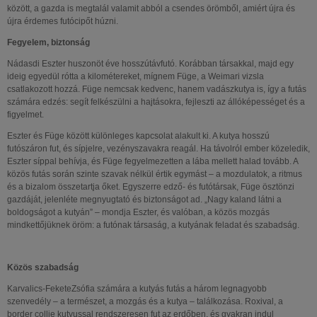
között, a gazda is megtalál valamit abból a csendes örömből, amiért újra és
újra érdemes futócipőt húzni.
Fegyelem, biztonság
Nádasdi Eszter huszonöt éve hosszútávfutó. Korábban társakkal, majd egy
ideig egyedül rótta a kilométereket, mígnem Füge, a Weimari vizsla
csatlakozott hozzá. Füge nemcsak kedvenc, hanem vadászkutya is, így a futás
számára edzés: segít felkészülni a hajtásokra, fejleszti az állóképességet és a
figyelmet.
Eszter és Füge között különleges kapcsolat alakult ki. A kutya hosszú
futószáron fut, és sípjelre, vezényszavakra reagál. Ha távolról ember közeledik,
Eszter síppal behívja, és Füge fegyelmezetten a lába mellett halad tovább. A
közös futás során szinte szavak nélkül értik egymást – a mozdulatok, a ritmus
és a bizalom összetartja őket. Egyszerre edző- és futótársak, Füge ösztönzi
gazdáját, jelenléte megnyugtató és biztonságot ad. „Nagy kaland látni a
boldogságot a kutyán” – mondja Eszter, és valóban, a közös mozgás
mindkettőjüknek öröm: a futónak társaság, a kutyának feladat és szabadság.
Közös szabadság
Karvalics-FeketeZsófia számára a kutyás futás a három legnagyobb
szenvedély – a természet, a mozgás és a kutya – találkozása. Roxival, a
border collie kutyussal rendszeresen fut az erdőben, és gyakran indul