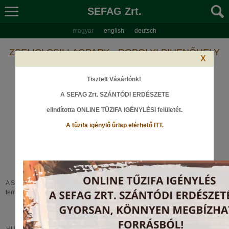
SEFAG Zrt.
magyar
english
deutsch
ZSELICI CSILLAGPARK - ROPOLYI PIHENŐHELY
X
Tisztelt Vásárlónk!
A SEFAG Zrt. SZÁNTÓDI ERDÉSZETE
elindította ONLINE TŰZIFA IGÉNYLÉSI felületét
.
A tűzifa igénylő űrlap elérhető ITT.
A Ropolyi pihenőhelyről bővebb információt ITT talál.
A SEFAG Zrt., Verőce Megye Önkormányzatával és Verőce-Drávamente megye
természetvédelmi területeinek és ökológiai hálózatának kezelésével megbízott
közintézménnyel partnerségben megvasuló „Tourism 4 All - Suhopolje-
Noskovačka Dubrava és a Zselici Csillagpark természeti és kulturális
értékeinek közös turisztikai fejlesztése (Projekt azonosító: