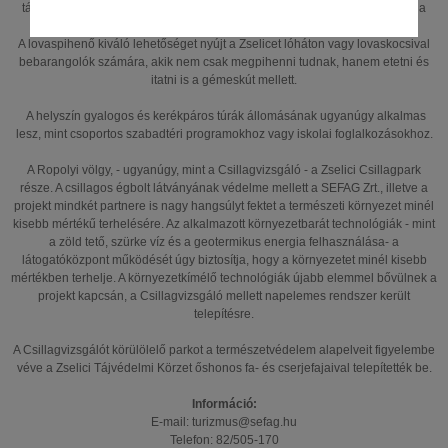
társaságoknak, iskolai és óvodás csoportoknak is újabb helyszínt biztosít a
szabadidő eltöltésére.
A lovaspihenő kiváló lehetőséget nyújt a Zselicet lóháton vagy lovaskocsival
bebarangolók számára, akik nem csak megpihenni tudnak, hanem etetni és
itatni is a gémeskút mellett.
A helyszín gyalogos és kerékpáros túrák állomásának ugyanúgy alkalmas
lesz, mint csoportos szabadtéri programokhoz vagy iskolai foglalkozásokhoz.
A Ropolyi völgy, - ugyanúgy, mint a Csillagvizsgáló - a Zselici Csillagpark
része. A csillagos égbolt látványának védelme mellett a SEFAG Zrt., illetve a
projekt mindkét partnere is nagy hangsúlyt fektet a természeti környezet minél
kisebb mértékű terhelésére. Az alkalmazott környezetbarát technológiák - mint
a zöld tető, szürke víz és a geotermikus energia felhasználása- a
látogatóközpont működését úgy biztosítja, hogy a környezetet minél kisebb
mértékben terhelje. A környezetkímélő technológiák újabb elemmel bővülnek a
projekt kapcsán, a Csillagvizsgáló mellett napelemes rendszer került
telepítésre.
A Csillagvizsgálót körülölelő parkot a természetvédelem alapelveit figyelembe
véve a Zselici Tájvédelmi Körzet őshonos fa- és cserjefajaival telepítették be.
Információ:
E-mail: turizmus@sefag.hu
Telefon: 82/505-170