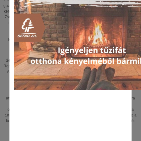
HUHR/1601/2.1.2./0014)” című projekt keretében újabb turisztikai attrakciókkal
gazdagodott a Zselici Tájvédelmi Körzetben a Ropolyi tó és környéke. A projekt
keretében a magyar oldalon a megye egyik legnépszerűbb kirándulóhelyén, a
Zselici Tájvédelmi Körzetben található Ropolyi-tó mellett elkészült a somogyi
népi építészet jellegzetességeit megidéző, tornácos-nádfedeles tájház, a
csónakázó tó valamint egy turisztikai információs feladatokat is ellátó
természetőrház. A tópart közelében megépült két lovaspihenő, amiknek
köszönhetően a jövőben a kerékpáros és a gyalogos kirándulók mellett a
lovasok is megtalálják a számításukat.
A projekt alapvető célja a természeti és kulturális értékek bemutathatóvá
tétele. A már a projekt megvalósulása előtt is nagy népszerűségnek örvendő
Ropolyi-tó térsége a Zselic egyik, a kirándulók által szívesen látogatott területe.
A tó nem csak horgászásra alkalmas, tűzrakóhely, kemence, filagória és az
erre vezető turistautak csalogatják a látogatókat.
A természetőrház információs központként szolgál, ahol a turisztikai
attrakciókról, a Zselic növény és állatvilágáról, a kerékpározásra, lovaglásra
valamint a gyalogos kirándulásokra is alkalmas turistautakról, a térség
ökoturisztikai szolgáltatásairól és programjairól kaphatnak információkat a
turisták. A tájházban a Zselic kultúrtörténeti emlékeivel ismerkedhetnek meg a
látogatók. A nádtetejű tájház berendezése eredeti népi kerámiák, bútorok és
más berendezési tárgyak.
Nem csak egyéni látogatóknak, hanem nagyobb létszámú baráti