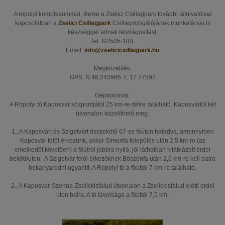
A ropolyi komplexummal, illetve a Zselici Csillagpark további látnivalóival
kapcsolatban a
Zselici Csillagpark
Csillagvizsgálójának munkatársai is
készséggel adnak felvilágosítást.
Tel: 82/505-180,
Email:
info@zselicicsillagpark.hu
Megközelítés:
GPS: N 46.243995 E 17.77592
Gépkocsival:
A Ropolyi tó Kaposvár központjától 25 km-re délre található. Kaposvártól két
útvonalon közelíthető meg:
1., A Kaposvárt és Szigetvárt összekötő 67-es főúton haladva, amennyiben
Kaposvár felől érkezünk, akkor Simonfa település után 2,5 km-re (az
emelkedőt követően) a főútról jobbra nyíló, jól láthatóan kitáblázott erdei
bekötőúton. A Szigetvár felől érkezőknek Bőszénfa után 2,6 km-re kell balra
bekanyarodni ugyanitt. A Ropolyi tó a főúttól 7 km-re található.
2., A Kaposvár-Szenna-Zselickisfalud útvonalon a Zselickisfalud előtti erdei
úton balra. A tó távolsága a főúttól 7,5 km.