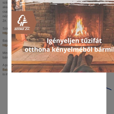
számos kilátó újult meg, illetve újak létesültek a Balaton körül. Néhány
akadálymentesen is megközelíthető és gyermekbarát kialakítással is várja a
családokat. Érdemes akár mindegyiket felkeresni, mert így többféle
nézőpontból is élvezhetjük a nem mindennapi kilátást. Így juthat el a SEFAG
Zrt. által üzemeltetett kilátókhoz:
Szántód, Molyhos tölgy pihenőterasz:
https://goo.gl/maps/MeWSvAKYCZytCrzB7
Balatonlelle, Kishegyi kilátó és élményközpont:
https://goo.gl/maps/qbT1vQriZ9c6Xy717
Mindkettő kitűnő hétvégi családi program lehet, amit érdemes megnézni az év
bármely időszakában.
A pályázati projekt során a
Bakonyerdő Zrt
.
kezelésében, valamint
Balatonföldvár
és
Fonyód Önkormányzata
területén található kilátó fejlesztése
is megvalósult.