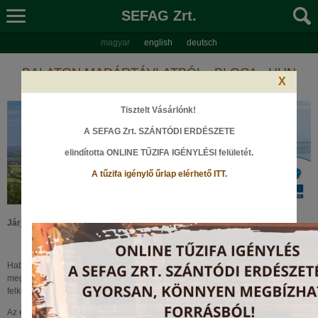
SEFAG Zrt.
magyar
english
deutsch
BALATON MADÁRTÁVLATBÓL - BLOG1 - HUN
X
Tisztelt Vásárlónk!
A SEFAG Zrt. SZÁNTÓDI ERDÉSZETE
elindította ONLINE TŰZIFA IGÉNYLÉSI felületét
.
A tűzifa igénylő űrlap elérhető ITT.
Járja körül a megújult balatoni kilátókat
Habár a Balatonról elsőre mindenkinek a strand és a fürdőzés jut eszébe,
megmutatjuk, hogy a tavat és környékét igenis egész évben érdemes
felkeresni.
Az elmúlt hónapokban a GINOP-7.1.9-17-2018-00016 pályázat keretében