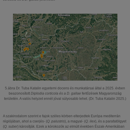
5.ábra Dr. Tuba Katalin egyetemi docens és munkatársai által a 2025. évben
beazonosított
Diplodia corticola és a D. gallae
fertőzések Magyarország
területén. A valós helyzet ennél jóval súlyosabb lehet. (Dr. Tuba Katalin 2025.)
A szakirodalom szerint e fajok széles körben elterjedtek Európa mediterrán
régiójában, ahol a cserjés- (
Q. palustris
), a magyal- (
Q. ilex
), és a parafatölgyet
(
Q. suber
) károsítják. Ezek a kórokozók az elmúlt években Észak-Amerikában