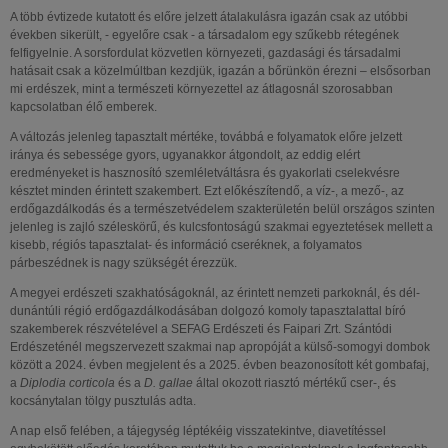
A több évtizede kutatott és előre jelzett átalakulásra igazán csak az utóbbi
években sikerült, - egyelőre csak - a társadalom egy szűkebb rétegének
felfigyelnie. A sorsfordulat közvetlen környezeti, gazdasági és társadalmi
hatásait csak a közelmúltban kezdjük, igazán a bőrünkön érezni – elsősorban
mi erdészek, mint a természeti környezettel az átlagosnál szorosabban
kapcsolatban élő emberek.
A változás jelenleg tapasztalt mértéke, továbbá e folyamatok előre jelzett
iránya és sebessége gyors, ugyanakkor átgondolt, az eddig elért
eredményeket is hasznosító szemléletváltásra és gyakorlati cselekvésre
késztet minden érintett szakembert. Ezt előkészítendő, a víz-, a mező-, az
erdőgazdálkodás és a természetvédelem szakterületén belül országos szinten
jelenleg is zajló széleskörű, és kulcsfontoságú szakmai egyeztetések mellett a
kisebb, régiós tapasztalat- és információ cseréknek, a folyamatos
párbeszédnek is nagy szükségét érezzük.
A megyei erdészeti szakhatóságoknál, az érintett nemzeti parkoknál, és dél-
dunántúli régió erdőgazdálkodásában dolgozó komoly tapasztalattal bíró
szakemberek részvételével a SEFAG Erdészeti és Faipari Zrt. Szántódi
Erdészeténél megszervezett szakmai nap apropóját a külső-somogyi dombok
között a 2024. évben megjelent és a 2025. évben beazonosított két gombafaj,
a
Diplodia corticola
és a
D. gallae
által okozott riasztó mértékű cser-, és
kocsánytalan tölgy pusztulás adta.
A nap első felében, a tájegység léptékéig visszatekintve, diavetítéssel