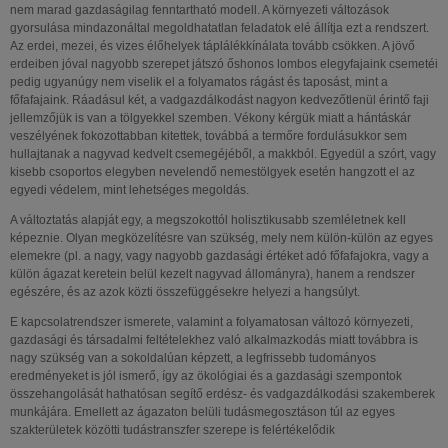
nem marad gazdaságilag fenntartható modell. A környezeti változások
gyorsulása mindazonáltal megoldhatatlan feladatok elé állítja ezt a rendszert.
Az erdei, mezei, és vizes élőhelyek táplálékkínálata tovább csökken. A jövő
erdeiben jóval nagyobb szerepet játszó őshonos lombos elegyfajaink csemetéi
pedig ugyanúgy nem viselik el a folyamatos rágást és taposást, mint a
főfafajaink. Ráadásul két, a vadgazdálkodást nagyon kedvezőtlenül érintő faji
jellemzőjük is van a tölgyekkel szemben. Vékony kérgük miatt a hántáskár
veszélyének fokozottabban kitettek, továbbá a termőre fordulásukkor sem
hullajtanak a nagyvad kedvelt csemegéjéből, a makkból. Egyedül a szórt, vagy
kisebb csoportos elegyben nevelendő nemestölgyek esetén hangzott el az
egyedi védelem, mint lehetséges megoldás.
A változtatás alapját egy, a megszokottól holisztikusabb szemléletnek kell
képeznie. Olyan megközelítésre van szükség, mely nem külön-külön az egyes
elemekre (pl. a nagy, vagy nagyobb gazdasági értéket adó főfafajokra, vagy a
külön ágazat keretein belül kezelt nagyvad állományra), hanem a rendszer
egészére, és az azok közti összefüggésekre helyezi a hangsúlyt.
E kapcsolatrendszer ismerete, valamint a folyamatosan változó környezeti,
gazdasági és társadalmi feltételekhez való alkalmazkodás miatt továbbra is
nagy szükség van a sokoldalúan képzett, a legfrissebb tudományos
eredményeket is jól ismerő, így az ökológiai és a gazdasági szempontok
összehangolását hathatósan segítő erdész- és vadgazdálkodási szakemberek
munkájára. Emellett az ágazaton belüli tudásmegosztáson túl az egyes
szakterületek közötti tudástranszfer szerepe is felértékelődik