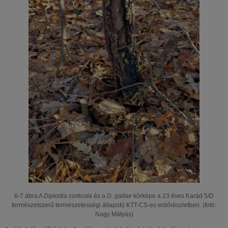
6-7.ábra A
Diplodia corticola
és a
D. gallae
kórképe a 23 éves Karád 5/D
természetszerű természetességi állapotú KTT-CS-es erdőrészletben. (fotó:
Nagy Mátyás)