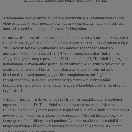
az éves csapadékösszeg jobban lecsökkent. (OMSZ)
A termőhelyeinket jellemző vályogtalaj a homoktalajjal szemben kétségkívül
előnyös adottság, de a meszes lösz magas kálcium tartalmával már sok fafaj
nem tud megbirkózni elegendő csapadék hiányában.
Az erdészet által kezelt teljes erdőterületen belül az országos átlag kétszeresét
kitevő (59%) tölgy és cser főfafajú faállományok minden korosztályában még a
2023. nyarán lettünk figyelmesek a sok helyen csoportosan kialakuló
erdőkárra. Ekkor még főleg a D-i, DNY-i kitettségűoldalakban, hőkatlanos
völgyekben jelent meg a pusztulás. 2024-ben már a K-i, ÉK-i kitettségben, jobb
termőhelyen is szembetűnő pusztulás mutatkozott. Augusztusra gyakorlatilag
rásült a lomb az érintett fákra, mely aztán a tél folyamán sem hullott le.
Mindemellett tővastagodás, vagy e tünet megjelenése nélkül járó
kéregrepedések, -leválások jelentek meg a törzseken, előbb a tőtől
kezdődően, majd a korona irányába haladva. A tüneteket gyakran sötét színű
folyás kíséri.
A Soproni Egyetem Erdő és Természeti Erőforrás-gazdálkodási Intézetének
egyetemi docense, Dr. Tuba Katalin és munkatársai az elmúlt évben a
Dunántúlon több helyen tett helyszíni bejárások alkalmával írták le a megfigyelt
növénykórtani képet, és a beteg, illetve pusztuló fákból mintákat is vettek. A
faanyag mintákból kitenyésztett gombaszöveteket analizálva ők mutatták ki
Magyarországon először a két mediterrán elterjedésű gombafaj, a
Diplodia
corticola
és a
D. gallae
jelenlétét.