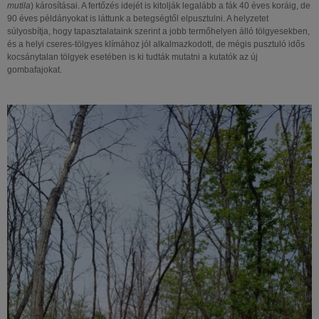
mutila
) károsításai. A fertőzés idejét is kitolják legalább a fák 40 éves koráig, de
90 éves példányokat is láttunk a betegségtől elpusztulni. A helyzetet
súlyosbítja, hogy tapasztalataink szerint a jobb termőhelyen álló tölgyesekben,
és a helyi cseres-tölgyes klímához jól alkalmazkodott, de mégis pusztuló idős
kocsánytalan tölgyek esetében is ki tudták mutatni a kutatók az új
gombafajokat.