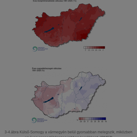
3-4.ábra Külső-Somogy a vármegyén belül gyorsabban melegszik, miközben