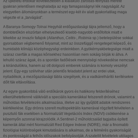
Az újkeletű erdőkár következtében a kialakuló záródás-felnyílás mérete
gyakran jelentősen meghaladja az egy famagasságnyi lék nagyságát. Az
elegyetlen állományokban a természet egy-két év alatt gyakorlatilag maga
végezte el a „tarvágást”.
A Baranya-Somogy-Tolnai Hegyhát erdőgazdasági tájra jellemző, hogy a
dombtetőkön elszórtan elhelyezkedő kisebb-nagyobb erdőfoltok miatt e
lékekbe az invazív fafajok (
Ailanthus
,
Celtis
-,
Robinia
sp.) betelepülése sokkal
gyorsabban végbemenő folyamat, mint az összefüggő rengeteget képező, és
humidabb klímájú középhegységi erdeinkben. A gyökérnyakbetegsége miatt a
száraz cserfák a magas kőrisekhez hasonlóan nem sokáig bírják ki állva. A
lehulló száraz ágak, és a spontán fadőlések mennyiségi növekedése nemcsak
a kirándulókra, hanem az ott dolgozó emberek számára is komoly veszélyt
jelent. Egy-egy szélvihar után jelentős feladatot jelent az erdei utak,
nyiladékok, a mezőgazdasági tábla szegélyek, és a vadkárelhárító kerítésekre
dőlt fák eltávolítása.
Az egyre gyakoribbá váló erdőkárok gyors és hatékony felderítéséhez
elkerülhetetlenné válik/vált a speciális kamerákkal felszerelt drónok, valamint a
műholdas felvételezés alkalmazása, illetve az így gyűjtött adatok rendszeres
kiértékelése. Egy drónra szerelt multispektrális kamerával rögzített felvételen a
pusztuló fák esetében a Normalizált Vegetációs Index (NDVI) csökkenése a
képernyőn azonnal kirajzolódik. A Sentinel-2 műholdcsalád tagjaiba épített
kamerák által mért Normalizált Red Edgee Indexe (NDRE), már a finomabb
fiziológiai különbségek kimutatására is alkalmas, de a felmérés gyakoriságát
és pontosságát a felhős időszakok befolyásolják. A szatellit felvételek utólagos