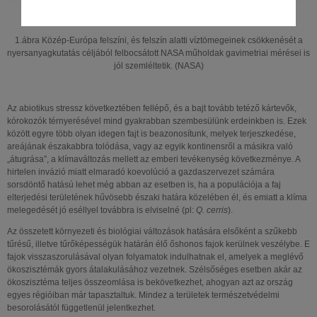
1.ábra Közép-Európa felszíni, és felszín alatti víztömegeinek csökkenését a
nyersanyagkutatás céljából felbocsátott NASA műholdak gavimetriai mérései is
jól szemléltetik. (NASA)
Az abiotikus stressz következtében fellépő, és a bajt tovább tetéző kártevők,
kórokozók térnyerésével mind gyakrabban szembesülünk erdeinkben is. Ezek
között egyre több olyan idegen fajt is beazonosítunk, melyek terjeszkedése,
areájának északabbra tolódása, vagy az egyik kontinensről a másikra való
„átugrása”, a klímaváltozás mellett az emberi tevékenység következménye. A
hirtelen invázió miatt elmaradó koevolúció a gazdaszervezet számára
sorsdöntő hatású lehet még abban az esetben is, ha a populációja a faj
elterjedési területének hűvösebb északi határa közelében él, és emiatt a klíma
melegedését jó eséllyel továbbra is elviselné (pl:
Q. cerris
).
Az összetett környezeti és biológiai változások hatására elsőként a szűkebb
tűrésű, illetve tűrőképességük határán élő őshonos fajok kerülnek veszélybe. E
fajok visszaszorulásával olyan folyamatok indulhatnak el, amelyek a meglévő
ökoszisztémák gyors átalakulásához vezetnek. Szélsőséges esetben akár az
ökoszisztéma teljes összeomlása is bekövetkezhet, ahogyan azt az ország
egyes régióiban már tapasztaltuk. Mindez a területek természetvédelmi
besorolásától függetlenül jelentkezhet.