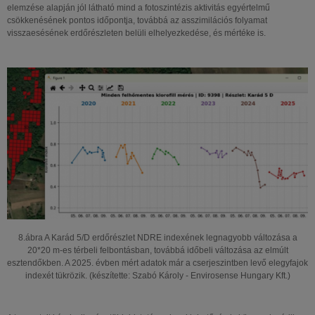
elemzése alapján jól látható mind a fotoszintézis aktivitás egyértelmű
csökkenésének pontos időpontja, továbbá az asszimilációs folyamat
visszaesésének erdőrészleten belüli elhelyezkedése, és mértéke is.
8.ábra A Karád 5/D erdőrészlet NDRE indexének legnagyobb változása a
20*20 m-es térbeli felbontásban, továbbá időbeli változása az elmúlt
esztendőkben. A 2025. évben mért adatok már a cserjeszintben levő elegyfajok
indexét tükrözik. (készítette: Szabó Károly - Envirosense Hungary Kft.)