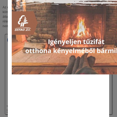
Az elmúlt esztendők aszályos időjárása jelentős próba elé állítja az élő
környezet minden szereplőjének tűrőképességét. Az elmúlt évtizedek gyorsuló
átlaghőmérséklet-emelkedése miatt fokozódó légköri aszály mára a talaj felső
rétegeinek kiszáradását, és a talajvízszint folyamatos csökkenését okozva
nemcsak a mezőgazdasági termelést nehezíti meg.