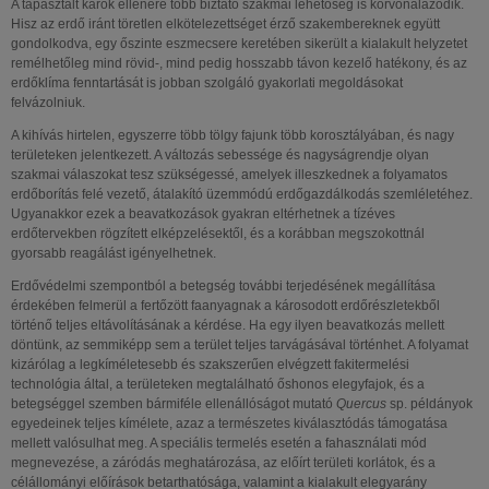
A tapasztalt károk ellenére több biztató szakmai lehetőség is körvonalazódik.
Hisz az erdő iránt töretlen elkötelezettséget érző szakembereknek együtt
gondolkodva, egy őszinte eszmecsere keretében sikerült a kialakult helyzetet
remélhetőleg mind rövid-, mind pedig hosszabb távon kezelő hatékony, és az
erdőklíma fenntartását is jobban szolgáló gyakorlati megoldásokat
felvázolniuk.
A kihívás hirtelen, egyszerre több tölgy fajunk több korosztályában, és nagy
területeken jelentkezett. A változás sebessége és nagyságrendje olyan
szakmai válaszokat tesz szükségessé, amelyek illeszkednek a folyamatos
erdőborítás felé vezető, átalakító üzemmódú erdőgazdálkodás szemléletéhez.
Ugyanakkor ezek a beavatkozások gyakran eltérhetnek a tízéves
erdőtervekben rögzített elképzelésektől, és a korábban megszokottnál
gyorsabb reagálást igényelhetnek.
Erdővédelmi szempontból a betegség további terjedésének megállítása
érdekében felmerül a fertőzött faanyagnak a károsodott erdőrészletekből
történő teljes eltávolításának a kérdése. Ha egy ilyen beavatkozás mellett
döntünk, az semmiképp sem a terület teljes tarvágásával történhet. A folyamat
kizárólag a legkíméletesebb és szakszerűen elvégzett fakitermelési
technológia által, a területeken megtalálható őshonos elegyfajok, és a
betegséggel szemben bármiféle ellenállóságot mutató
Quercus
sp. példányok
egyedeinek teljes kímélete, azaz a természetes kiválasztódás támogatása
mellett valósulhat meg. A speciális termelés esetén a fahasználati mód
megnevezése, a záródás meghatározása, az előírt területi korlátok, és a
célállományi előírások betarthatósága, valamint a kialakult elegyarány