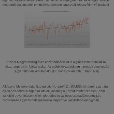
egybekötött előadás keretében mutattuk be a megjelenteknek a legfontosabb
meteorológiai mutatók elmúlt évtizedekben tapasztalt kedvezőtlen változásait.
2.ábra Magyarország éves középhőmérséklete a globális tendenciákkal
összhangban ill. felette alakul. Az utóbbi évtizedekben meredek emelkedés
egyértelműen kimutatható. (Dr. Goda Zoltán, 2026. Kaposvár)
A Magyar Meteorológiai Szolgáltató Nonprofit Zrt. (OMSZ) mindenki számára
nyilvános adatai alapján az átalakulás még a Kárpát-medencén belül sem
zajlott le egyenletesen. A felmelegedés és az éves csapadékmennyiség
csökkenése egymás hatását erősítő tényezővé vált Külső-Somogyban.