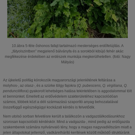
10.ábra 5-féle őshonos fafajt tartalmazó mesterséges erdőfelújítás. A
„fátyolszintben” megjelenő bálványfa és a sorokból kibújó fehér akác
megfékezése érdekében az erdészek munkája megkerülhetetlen. (fotó: Nagy
Mátyás)
Az újkeletű polifág kórokozók magyarországi jelenlétének feltárása a
molyhos-, az olasz-, és a szürke tölgy fajokra (
Q. pubescens, Q. virgiliana, Q.
pendunciliflora
) gyakorolt lehetséges hatása tekintetében is aggodalommal tölt
el bennünket. Emellett az erdővédelem szakterületéhez kapcsolódóan
számos, többek közt a déli származású szaporító anyag behozatalával
összefüggő egészségügyi kockázati kérdés is felvetődik.
Nem utolsó sorban felvetésre került a találkozón a vadgazdálkodásunkhoz
szorosan kapcsolódó kérdéskör. Mind a vadgazda-, mind pedig az erdőgazda
szakemberek számára nyilvánvaló tény, hogy a magas nagyvadlétszám miatt a
jelen állapotokat jellemző, vadkárelhárító kerítések között működő struktúránk