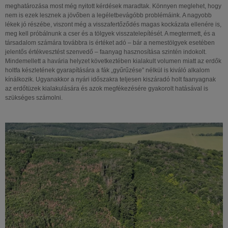
meghatározása most még nyitott kérdések maradtak. Könnyen meglehet, hogy
nem is ezek lesznek a jövőben a legéletbevágóbb problémáink. A nagyobb
lékek jó részébe, viszont még a visszafertőződés magas kockázata ellenére is,
meg kell próbálnunk a cser és a tölgyek visszatelepítését. A megtermett, és a
társadalom számára továbbra is értéket adó – bár a nemestölgyek esetében
jelentős értékvesztést szenvedő – faanyag hasznosítása szintén indokolt.
Mindemellett a havária helyzet következtében kialakult volumen miatt az erdők
holtfa készletének gyarapítására a fák „gyűrűzése” nélkül is kiváló alkalom
kínálkozik. Ugyanakkor a nyári időszakra teljesen kiszáradó holt faanyagnak
az erdőtüzek kialakulására és azok megfékezésére gyakorolt hatásával is
szükséges számolni.