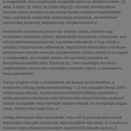
is megjelentek, ahol a legfrissebb vizsgálatok szerint az ott őshonos fehér- (
Q.
alba
), a vörös- (
Q. rubra
), és a bíbor tölgy (
Q. coccinea
) állományokban
okoznak komoly ökológiai és gazdasági károkat. Kutatóink megállapították,
hogy a kórokozók areája több meteorológiai tényezőnek „köszönhetően”
valószínűleg észak felé, Magyarország irányába mozdult el.
A kórokozók a kisebb sebzéseken (pl. viharkár, vadkár, rovarkár) vagy
természetes nyílásokon (sztóma, ágfeltisztulás) át jutnak be a faszövetbe, ahol
először piknídiumokat képeznek. A gombatermőtestek kb. 2 évig szórják a
spórákat. A turgornyomás csökkenését, megszűnését kihasználva a növényen
belül könnyen terjedve nemcsak a gyökérnyakat, hanem a törzset és az ágakat
is megtámadják, ahol további számos más gombafaj (
Armillaria
sp.,
Biscogniauxia mediterranea, Fusarium
sp.), mint másodlagos kórokozó
megtelepedése csak tovább súlyosbítja a helyzetet. Sajnos a csemetéket is
meg tudják fertőzni.
A terepi program során a rendszeressé vált tavaszi aszályt követően, a
rendezvény előtt egy héttel lehullott mintegy 71,9 mm csapadék (
Forrás: ERTI
meteorológiai állomás, Karád
) hatására felzöldült erdőkben szemléltük a
kárláncolat súlyos tüneteit és azok őshonos erdei ökoszisztémákra gyakorolt
hatását. A csapadék május harmadik hetében érkezett, és mennyisége alapján
szinte „mintha a föld nyelte volna el”.
A beteg állományok láttán elmondható, hogy a két új gombafaj által okozott
betegségek súlyosabb lefolyásúak, mint a korábbról már ismert, és a cserrel az
evolúció során a Kárpát-medencében együtt fejlődő
Diplodia
fajok (pl.
D.