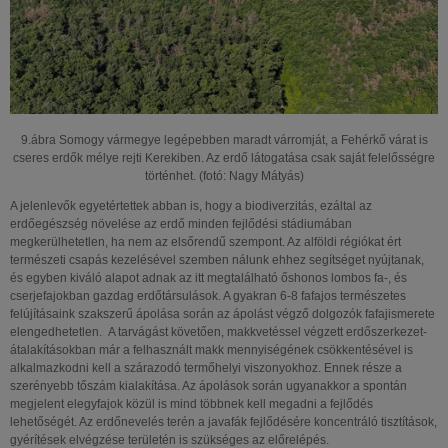
9.ábra Somogy vármegye legépebben maradt várromját, a Fehérkő várat is
cseres erdők mélye rejti Kerekiben. Az erdő látogatása csak saját felelősségre
történhet. (fotó: Nagy Mátyás)
A jelenlevők egyetértettek abban is, hogy a biodiverzitás, ezáltal az
erdőegészség növelése az erdő minden fejlődési stádiumában
megkerülhetetlen, ha nem az elsőrendű szempont. Az alföldi régiókat ért
természeti csapás kezelésével szemben nálunk ehhez segítséget nyújtanak,
és egyben kiváló alapot adnak az itt megtalálható őshonos lombos fa-, és
cserjefajokban gazdag erdőtársulások. A gyakran 6-8 fafajos természetes
felújításaink szakszerű ápolása során az ápolást végző dolgozók fafajismerete
elengedhetetlen. A tarvágást követően, makkvetéssel végzett erdőszerkezet-
átalakításokban már a felhasznált makk mennyiségének csökkentésével is
alkalmazkodni kell a szárazodó termőhelyi viszonyokhoz. Ennek része a
szerényebb tőszám kialakítása. Az ápolások során ugyanakkor a spontán
megjelent elegyfajok közül is mind többnek kell megadni a fejlődés
lehetőségét. Az erdőnevelés terén a javafák fejlődésére koncentráló tisztítások,
gyérítések elvégzése területén is szükséges az előrelépés.