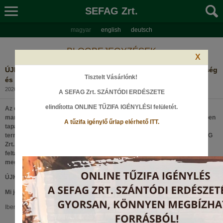
SEFAG Zrt.
magyar
english
deutsch
BLOGBEJEGYZÉSEK
X
ÚJKELETŰ ERDŐKÁROK TÖLGYES ERDEINKEBEN - a jelenség
Tisztelt Vásárlónk!
és megoldások
2026. június 19., Péntek
A SEFAG Zrt. SZÁNTÓDI ERDÉSZETE
elindította ONLINE TŰZIFA IGÉNYLÉSI felületét
.
Az elmúlt évek aszályos időjárása és a klímaváltozás hatásai egyre
markánsabban jelennek meg erdeinkben is. A Külső-Somogy tölgyeseiben
A tűzifa igénylő űrlap elérhető ITT.
tapasztalható új erdőkárok kapcsán kutatók, erdészek és
természetvédelmi szakemberek közösen keresték a válaszokat a SEFAG
Zrt. Szántódi Erdészeténél. A szakmai nap nemcsak a problémák
feltárásáról, hanem a jövő erdeinek alkalmazkodóképességét erősítő
megoldásokról is szólt.
ÚJKELETŰ ERDŐKÁROK TÖLGYES ERDEINKEBEN
Mi jöhet még?
Iberpaker Gábor, Nagy Mátyás 2026. június 15.