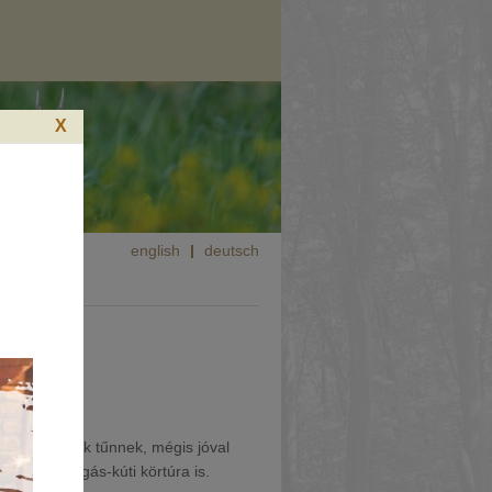
X
english
deutsch
ándulóhelynek tűnnek, mégis jóval
található Dugás-kúti körtúra is.