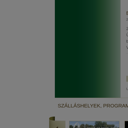
2
U
SZÁLLÁSHELYEK, PROGRA