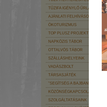
TŰZIFA IGÉNYLŐ ŰRLAP
AJÁNLATI FELHÍVÁSOK
2
ÖKOTURIZMUS
TOP PLUSZ PROJEKT
NAPKÖZIS TÁBOR
2
OTTALVÓS TÁBOR
SZÁLLÁSHELYEINK
VADÁSZBOLT
TÁRSASJÁTÉK
"SEGÍTSÉG A BAJBAN"
KÖZÖNSÉGKAPCSOLAT
SZOLGÁLTATÁSAINK