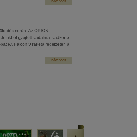
bővebben
küldetés során. Az ORION
einkből gyűjtött vadalma, vadkörte,
 SpaceX Falcon 9 rakéta fedélzetén a
bővebben