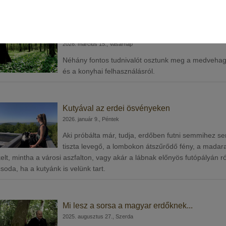
Medvehagyma kisokos...
2026. március 15., Vasárnap
Néhány fontos tudnivalót osztunk meg a medvehagym
és a konyhai felhasználásról.
Kutyával az erdei ösvényeken
2026. január 9., Péntek
Aki próbálta már, tudja, erdőben futni semmihez se
tiszta levegő, a lombokon átszűrődő fény, a madar
kelt, mintha a városi aszfalton, vagy akár a lábnak előnyös futópályán 
csoda, ha a kutyánk is velünk tart.
Mi lesz a sorsa a magyar erdőknek...
2025. augusztus 27., Szerda