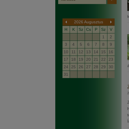
2026 Augusztus
H
K
Sz
Cs
P
Sz
V
27
28
29
30
31
1
2
3
4
5
6
7
8
9
10
11
12
13
14
15
16
17
18
19
20
21
22
23
24
25
26
27
28
29
30
31
1
2
3
4
5
6
2