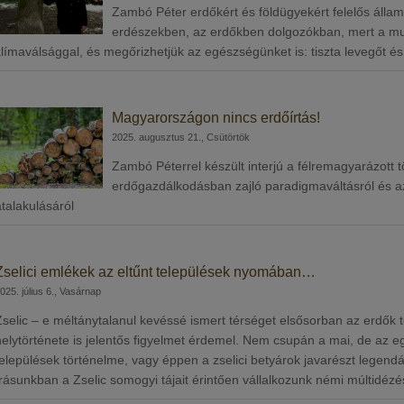
Zambó Péter erdőkért és földügyekért felelős államt
erdészekben, az erdőkben dolgozókban, mert a mun
klímaválsággal, és megőrizhetjük az egészségünket is: tiszta levegőt és
Magyarországon nincs erdőírtás!
2025. augusztus 21., Csütörtök
Zambó Péterrel készült interjú a félremagyarázott 
erdőgazdálkodásban zajló paradigmaváltásról és a
átalakulásáról
Zselici emlékek az eltűnt települések nyomában…
025. július 6., Vasárnap
Zselic – e méltánytalanul kevéssé ismert térséget elsősorban az erdők
helytörténete is jelentős figyelmet érdemel. Nem csupán a mai, de az e
települések történelme, vagy éppen a zselici betyárok javarészt legendá
Írásunkban a Zselic somogyi tájait érintően vállalkozunk némi múltidézé