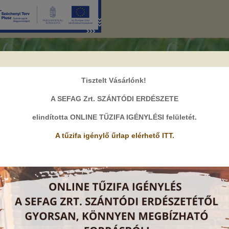
Tisztelt Vásárlónk!
A SEFAG Zrt. SZÁNTÓDI ERDÉSZETE
A
elindította ONLINE TŰZIFA IGÉNYLÉSI felületét
.
A
A
BLOGBEJEGYZÉSEK
A tűzifa igénylő űrlap elérhető ITT.
őoldal
blogbejegyzések
A Zselici erdő rejtett kincse – a Dugás-kúti körtúra nyomában
026. július 29., Szerda
A Zselic erdeiben vannak helyek, amelyek első pillantásra egyszerű kir
többet adnak egy kellemes sétánál. Ilyen a Zselici Csillagpark területén 