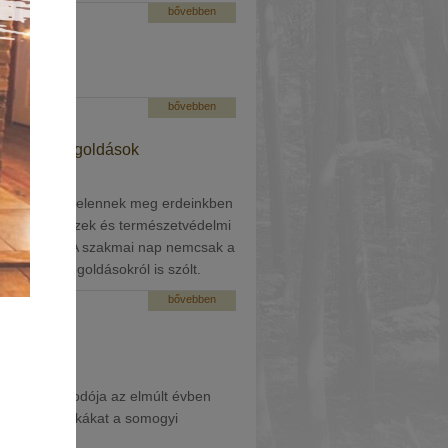
bővebben
bővebben
ég és megoldások
arkánsabban jelennek meg erdeinkben
utatók, erdészek és természetvédelmi
dészeténél. A szakmai nap nemcsak a
erősítő megoldásokról is szólt.
bővebben
 vadgazdálkodója az elmúlt évben
művelési munkákat a somogyi