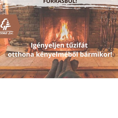
Minden fa értékes!
026. július 13., Hétfő
ÚJKELETŰ ERDŐKÁROK TÖLGYES ERDEINKEBEN - a jelens
026. június 19., Péntek
Az elmúlt évek aszályos időjárása és a klímaváltozás hatásai egyre m
is. A Külső-Somogy tölgyeseiben tapasztalható új erdőkárok kapcsán k
szakemberek közösen keresték a válaszokat a SEFAG Zrt. Szántódi Er
problémák feltárásáról, hanem a jövő erdeinek alkalmazkodóképességét 
Folyamatosan újulnak a somogyi erdők..
2026. április 16., Csütörtök
A SEFAG Zrt., hazánk egyik meghatározó erdő- és
közel 8 ezer hektárnyi erdőterületen végzett erdő
erdőkben.