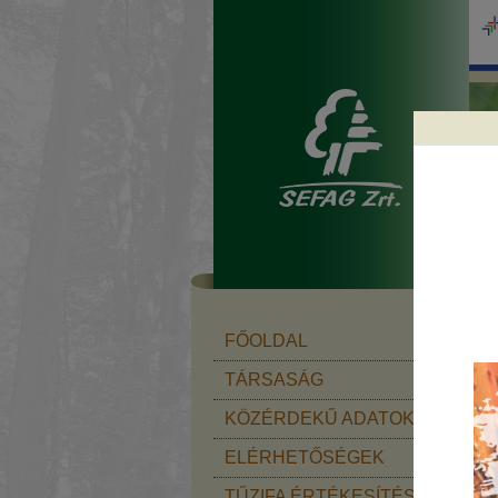
f
FŐOLDAL
TÁRSASÁG
KÖZÉRDEKŰ ADATOK
2
ELÉRHETŐSÉGEK
TŰZIFA ÉRTÉKESÍTÉS