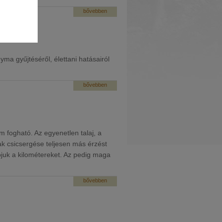
bővebben
a gyűjtéséről, élettani hatásairól
bővebben
m fogható. Az egyenetlen talaj, a
ak csicsergése teljesen más érzést
rójuk a kilométereket. Az pedig maga
bővebben