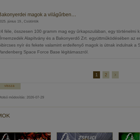
Bakonyerdei magok a világűrben…
025. június 19., Csütörtök
24 féle, összesen 100 gramm mag egy űrkapszulában, egy történelmi 
Űrnemzedék Alapítvány és a Bakonyerdő Zrt. együttműködésében az erd
bibircses nyír és fekete valamint erdeifenyő magok is útnak indulnak a
Vandenberg Space Force Base légitámaszról.
1
2
vissza
tolsó módosítás: 2026-07-29
MOK