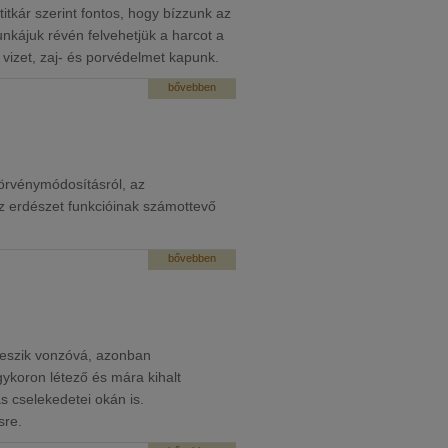
itkár szerint fontos, hogy bízzunk az
kájuk révén felvehetjük a harcot a
 vizet, zaj- és porvédelmet kapunk.
bővebben
törvénymódosításról, az
z erdészet funkcióinak számottevő
bővebben
 teszik vonzóvá, azonban
gykoron létező és mára kihalt
s cselekedetei okán is.
sre.