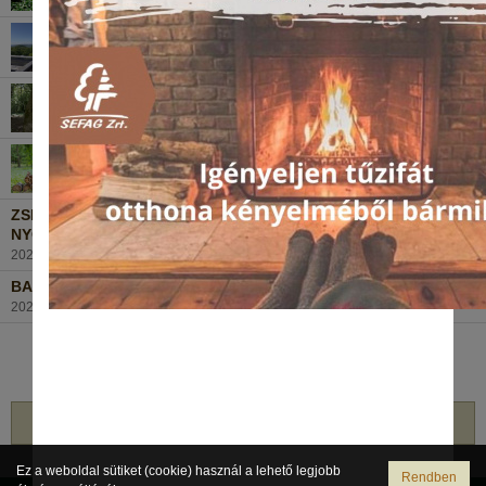
KUTYÁVAL AZ ERDEI ÖSVÉNYEKEN
2026. január 9., Péntek
MI LESZ A SORSA A MAGYAR ERDŐKNEK...
2025. augusztus 27., Szerda
MAGYARORSZÁGON NINCS ERDŐÍRTÁS!
2025. augusztus 21., Csütörtök
ZSELICI EMLÉKEK AZ ELTŰNT TELEPÜLÉSEK
NYOMÁBAN…
2025. július 6., Vasárnap
BAKONYERDEI MAGOK A VILÁGŰRBEN…
2025. június 19., Csütörtök
1
2
vissza
Ez a weboldal sütiket (cookie) használ a lehető legjobb
Rendben