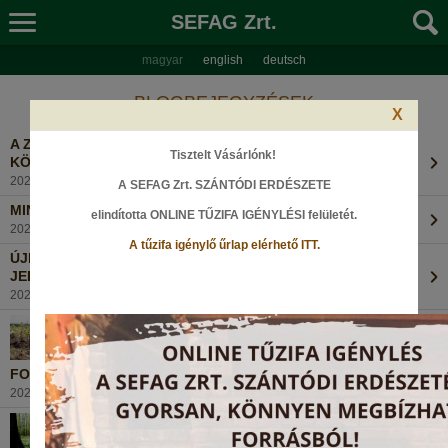
SEFAG Zrt.
magyar
english
deutsch
BLOGBEJEGYZÉSEK
X
A ZSELICI ERDŐ REJTETT KINCSE – A DUGÁS-KÚTI
Tisztelt Vásárlónk!
KÖRTÚRA NYOMÁBAN
2026. július 29., Szerda
A SEFAG Zrt. SZÁNTÓDI ERDÉSZETE
MINDEN FA ÉRTÉKES!
elindította ONLINE TŰZIFA IGÉNYLÉSI felületét
.
2026. július 13., Hétfő
A tűzifa igénylő űrlap elérhető ITT.
ÚJKELETŰ ERDŐKÁROK TÖLGYES ERDEINKEBEN - A
JELENSÉG ÉS MEGOLDÁSOK
2026. június 19., Péntek
FOLYAMATOSAN ÚJULNAK A SOMOGYI ERDŐK..
2026. április 16., Csütörtök
MEDVEHAGYMA KISOKOS...
2026. március 15., Vasárnap